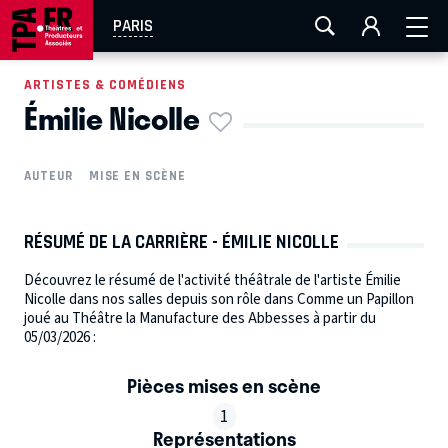
AIX-MARSEILLE
AURAY
CAEN
LA ROCHELLE
PARIS
ROUEN
TOULOUSE
FESTIVAL OFF AVIGNON
ARTISTES & COMÉDIENS
Émilie Nicolle
EN TOURNÉE
AUTEUR
MISE EN SCÈNE
RÉSUMÉ DE LA CARRIÈRE - ÉMILIE NICOLLE
Découvrez le résumé de l'activité théâtrale de l'artiste Émilie
Nicolle dans nos salles depuis son rôle dans Comme un Papillon
joué au Théâtre la Manufacture des Abbesses à partir du
05/03/2026 :
Pièces mises en scène
1
Représentations