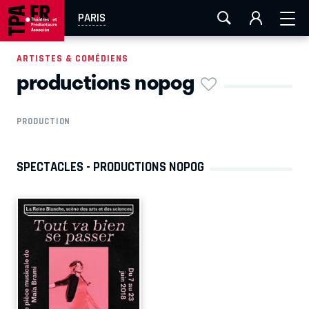
AIX-MARSEILLE
AURAY
CAEN
LA ROCHELLE
PARIS
ROUEN
TOULOUSE
FESTIVAL OFF AVIGNON
ARTISTES & COMÉDIENS
productions nopog
EN TOURNÉE
PRODUCTION
SPECTACLES - PRODUCTIONS NOPOG