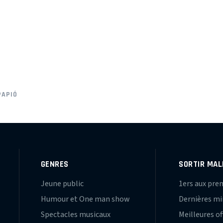
PAPIÓ
GENRES
SORTIR MAL
Jeune public
1ers aux pre
Humour et One man show
Dernières m
Spectacles musicaux
Meilleures of