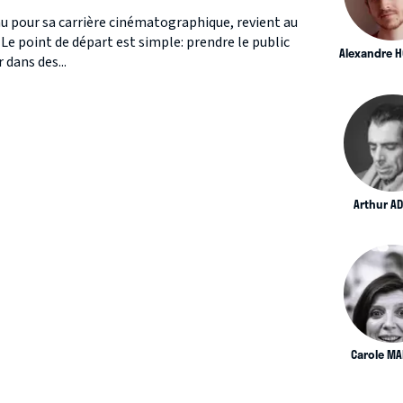
u pour sa carrière cinématographique, revient au
e point de départ est simple: prendre le public
Alexandre 
 dans des...
Arthur A
Carole MA