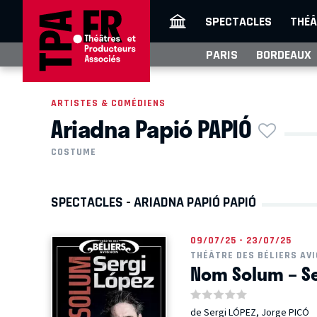
SPECTACLES
THÉÂ
PARIS
BORDEAUX
ARTISTES & COMÉDIENS
Ariadna Papió PAPIÓ
COSTUME
SPECTACLES - ARIADNA PAPIÓ PAPIÓ
09/07/25 - 23/07/25
THÉÂTRE DES BÉLIERS AV
Nom Solum – Se
de Sergi LÓPEZ, Jorge PICÓ