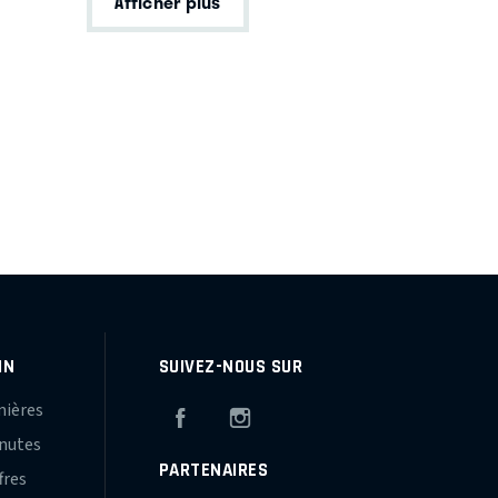
Afficher plus
IN
SUIVEZ-NOUS SUR
mières
Facebook
Instagram
inutes
PARTENAIRES
fres