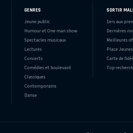
GENRES
SORTIR MAL
Jeune public
1ers aux pre
Humour et One man show
Dernières m
Spectacles musicaux
Meilleures of
Lectures
Place Jeune
Concerts
Carte de fidé
Comédies et boulevard
Top recherc
Classiques
Contemporains
Danse