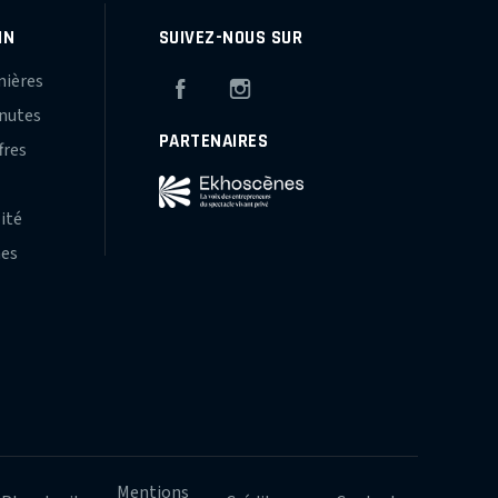
IN
SUIVEZ-NOUS SUR
mières
Facebook
Instagram
inutes
PARTENAIRES
fres
s
lité
hes
Mentions