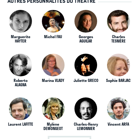
AUTRES PERSONNALITÉS DU THÉÂTRE
Marguerite
Michel FAU
Georges
Charles
HAYTER
AGUILAR
TESNIÈRE
Roberto
Marina VLADY
Juliette GRECO
Sophie BARJAC
ALAGNA
Laurent LAFITTE
Mylène
Charles-Henry
Vincent ARFA
DEMONGEOT
LEMONNIER