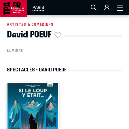
AIX-MARSEILLE
AURAY
CAEN
LA ROCHELLE
PARIS
ROUEN
TOULOUSE
FESTIVAL OFF AVIGNON
ARTISTES & COMÉDIENS
David POEUF
EN TOURNÉE
LUMIÈRE
SPECTACLES - DAVID POEUF