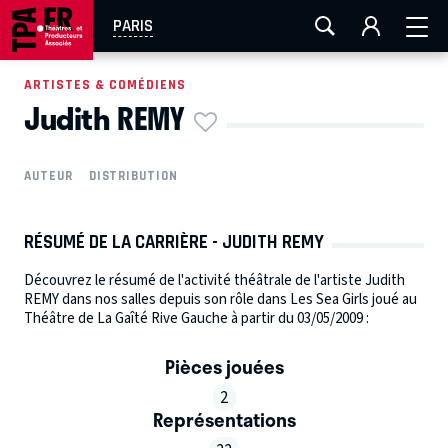
AIX-MARSEILLE
AURAY
CAEN
LA ROCHELLE
PARIS
ROUEN
TOULOUSE
FESTIVAL OFF AVIGNON
ARTISTES & COMÉDIENS
Judith REMY
EN TOURNÉE
AUTEUR
DISTRIBUTION
RÉSUMÉ DE LA CARRIÈRE - JUDITH REMY
Découvrez le résumé de l'activité théâtrale de l'artiste Judith
REMY dans nos salles depuis son rôle dans Les Sea Girls joué au
Théâtre de La Gaîté Rive Gauche à partir du 03/05/2009 :
Pièces jouées
2
Représentations