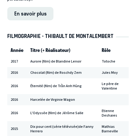
En savoir plus
FILMOGRAPHIE - THIBAULT DE MONTALEMBERT
Année
Titre (+ Réalisateur)
Rôle
2017
Aurore (film) de Blandine Lenoir
Totoche
2016
Chocolat (film) de Roschdy Zem
Jules Moy
Le père de
2016
Éternité (film) de Trần Anh Hùng
Valentine
2016
Harcelée de Virginie Wagon
Etienne
2016
L'Odyssée (film) de Jérôme Salle
Deshaies
Dix pour cent (série télévisée)de Fanny
Mathias
2015
Herrero
Barneville