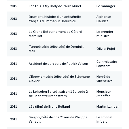
2015
For This Is My Body de Paule Muret
Le manager
Drumont, histoire d'un antisémite
Alphonse
2013
français d'Emmanuel Bourdieu
Daudet
Le Grand Retournement de Gérard
Le premier
2013
Mordillat
ministre
Tunnel (série télévisée) de Dominik
2013
Olivier Pujol
Moll
Commissaire
2011
Accident de parcours de Patrick Volson
Lambert
L'Épervier (série télévisée) de Stéphane
Hervé de
2011
Clavier
Villeneuve
La Loi selon Bartoli, saison 1 épisode 2
Monsieur
2011
de Charlotte Brandström
Stloeffer
2011
Léa (film) de Bruno Rolland
Martin Itzinger
Saïgon, l'été de nos 20 ans de Philippe
Le colonel
2011
Venault
Imbert