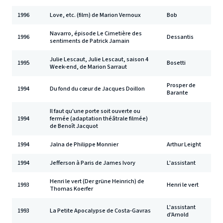
1996
Love, etc. (film) de Marion Vernoux
Bob
Navarro, épisode Le Cimetière des
1996
Dessantis
sentiments de Patrick Jamain
Julie Lescaut, Julie Lescaut, saison 4
1995
Bosetti
Week-end, de Marion Sarraut
Prosper de
1994
Du fond du cœur de Jacques Doillon
Barante
Il faut qu'une porte soit ouverte ou
1994
fermée (adaptation théâtrale filmée)
de Benoît Jacquot
1994
Jalna de Philippe Monnier
Arthur Leight
1994
Jefferson à Paris de James Ivory
L'assistant
Henri le vert (Der grüne Heinrich) de
1993
Henri le vert
Thomas Koerfer
L'assistant
1993
La Petite Apocalypse de Costa-Gavras
d'Arnold