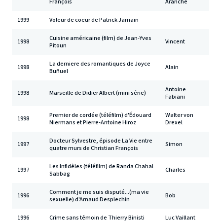
François
Aranche
1999
Voleur de coeur de Patrick Jamain
Cuisine américaine (film) de Jean-Yves
1998
Vincent
Pitoun
La derniere des romantiques de Joyce
1998
Alain
Buñuel
Antoine
1998
Marseille de Didier Albert (mini série)
Fabiani
Premier de cordée (téléfilm) d'Édouard
Walter von
1998
Niermans et Pierre-Antoine Hiroz
Drexel
Docteur Sylvestre, épisode La Vie entre
1997
Simon
quatre murs de Christian François
Les Infidèles (téléfilm) de Randa Chahal
1997
Charles
Sabbag
Comment je me suis disputé...(ma vie
1996
Bob
sexuelle) d'Arnaud Desplechin
1996
Crime sans témoin de Thierry Binisti
Luc Vaillant