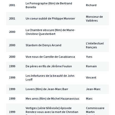
Le Pornographe (film) de Bertrand
2001
Richard
Bonello
Monsieur de
2001
Un coeur oublié de Philippe Monnier
Vallières
La Chambre obscure (film) de Marie-
2000
Christine Questerbert
L'intellectuel
2000
Stardom de Denys Arcand
français
2000
Vive nous de Camille de Casabianca
Yves
1999
De pères en fils de Jérôme Foulon
Romain
Les Infortunes de la beauté de John
1999
Vincent
Lvoff
1999
Lovers (film) de Jean-Marc Barr
Jean-Marc
1999
Mes amis (film) de Michel Hazanavicius
Marc
Vertiges (série télévisée) épisode
Commissaire
1999
Rendez-vous avec la mort de Christian
Martin