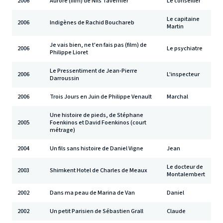
2006
Aurore (film) de Nils Tavernier
Le conseiller
Le capitaine
2006
Indigènes de Rachid Bouchareb
Martin
Je vais bien, ne t'en fais pas (film) de
2006
Le psychiatre
Philippe Lioret
Le Pressentiment de Jean-Pierre
2006
L'inspecteur
Darroussin
2006
Trois Jours en Juin de Philippe Venault
Marchal
Une histoire de pieds, de Stéphane
2005
Foenkinos et David Foenkinos (court
métrage)
2004
Un fils sans histoire de Daniel Vigne
Jean
Le docteur de
2003
Shimkent Hotel de Charles de Meaux
Montalembert
2002
Dans ma peau de Marina de Van
Daniel
2002
Un petit Parisien de Sébastien Grall
Claude