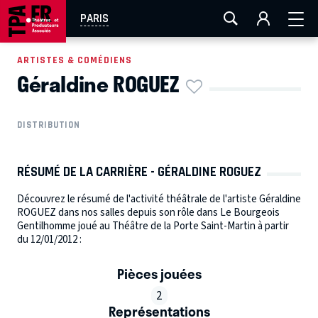
AIX-MARSEILLE
AURAY
CAEN
LA ROCHELLE
PARIS
ROUEN
TOULOUSE
FESTIVAL OFF AVIGNON
ARTISTES & COMÉDIENS
Géraldine ROGUEZ
EN TOURNÉE
DISTRIBUTION
RÉSUMÉ DE LA CARRIÈRE - GÉRALDINE ROGUEZ
Découvrez le résumé de l'activité théâtrale de l'artiste Géraldine
ROGUEZ dans nos salles depuis son rôle dans Le Bourgeois
Gentilhomme joué au Théâtre de la Porte Saint-Martin à partir
du 12/01/2012 :
Pièces jouées
2
Représentations