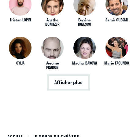
Tristan LOPIN
Agathe
Eugène
Samir GUESMI
BONITZER
IONESCO
CYLIA
Jérome
Macha ISAKOVA
Marie FACUNDO
PRADON
Afficher plus
ACCUEIL
LE MONDE DU THÉÂTRE