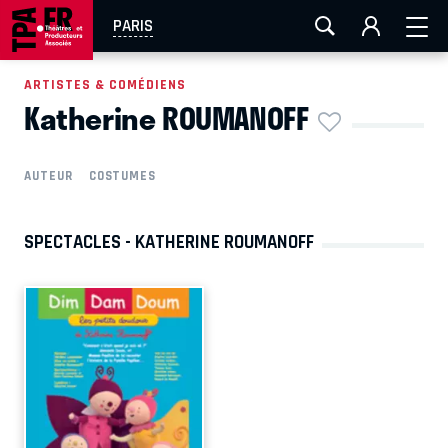
AIX-MARSEILLE
AURAY
CAEN
LA ROCHELLE
PARIS
ROUEN
TOULOUSE
FESTIVAL OFF AVIGNON
ARTISTES & COMÉDIENS
Katherine ROUMANOFF
EN TOURNÉE
AUTEUR
COSTUMES
SPECTACLES - KATHERINE ROUMANOFF