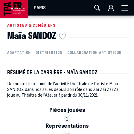
AIX-MARSEILLE
AURAY
CAEN
LA ROCHELLE
PARIS
ROUEN
TOULOUSE
FESTIVAL OFF AVIGNON
ARTISTES & COMÉDIENS
Maïa SANDOZ
EN TOURNÉE
ADAPTATION
DISTRIBUTION
COLLABORATION ARTISTIQUE
RÉSUMÉ DE LA CARRIÈRE - MAÏA SANDOZ
Découvrez le résumé de l'activité théâtrale de l'artiste Maïa
SANDOZ dans nos salles depuis son rôle dans Zaï Zaï Zaï Zaï
joué au Théâtre de l'Atelier à partir du 30/11/2021 :
Pièces jouées
1
Représentations