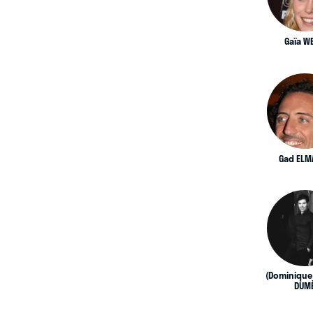
Gaïa WE
Gad ELM
(Dominique
DUM