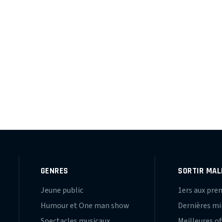
GENRES
SORTIR MAL
Jeune public
1ers aux pre
Humour et One man show
Dernières m
Spectacles musicaux
Meilleures of