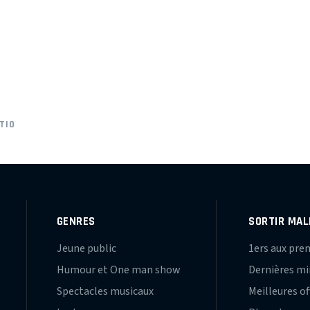
TIO
GENRES
SORTIR MAL
Jeune public
1ers aux pre
Humour et One man show
Dernières m
Spectacles musicaux
Meilleures of