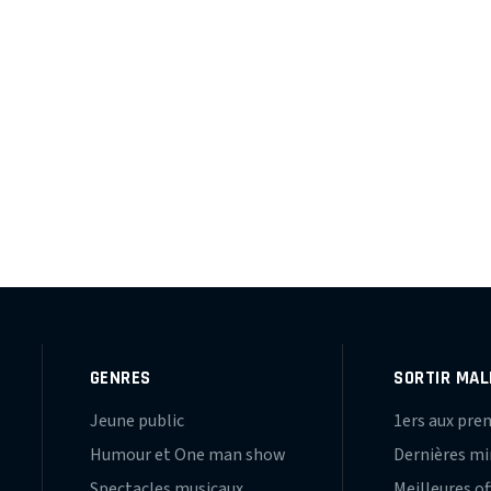
GENRES
SORTIR MAL
Jeune public
1ers aux pre
Humour et One man show
Dernières m
Spectacles musicaux
Meilleures of