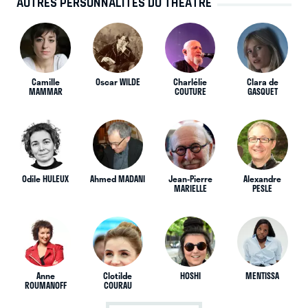
AUTRES PERSONNALITÉS DU THÉÂTRE
Camille
Oscar WILDE
Charlélie
Clara de
MAMMAR
COUTURE
GASQUET
Odile HULEUX
Ahmed MADANI
Jean-Pierre
Alexandre
MARIELLE
PESLE
Anne
Clotilde
HOSHI
MENTISSA
ROUMANOFF
COURAU