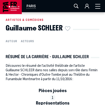
AIX-MARSEILLE
AURAY
CAEN
LA ROCHELLE
PARIS
ROUEN
TOULOUSE
FESTIVAL OFF AVIGNON
ARTISTES & COMÉDIENS
Guillaume SCHLEER
EN TOURNÉE
AUTEUR
ACTEURS
RÉSUMÉ DE LA CARRIÈRE - GUILLAUME SCHLEER
Découvrez le résumé de l'activité théâtrale de l'artiste
Guillaume SCHLEER dans nos salles depuis son rôle dans Firmin
& Hector - Chroniques d'Outre-Tombe joué au Théâtre du
Funambule Montmartre à partir du 11/10/2016 :
Pièces jouées
1
Représentations