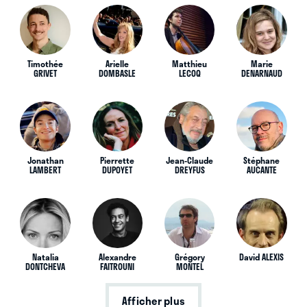
Timothée
Arielle
Matthieu
Marie
GRIVET
DOMBASLE
LECOQ
DENARNAUD
Jonathan
Pierrette
Jean-Claude
Stéphane
LAMBERT
DUPOYET
DREYFUS
AUCANTE
Natalia
Alexandre
Grégory
David ALEXIS
DONTCHEVA
FAITROUNI
MONTEL
Afficher plus