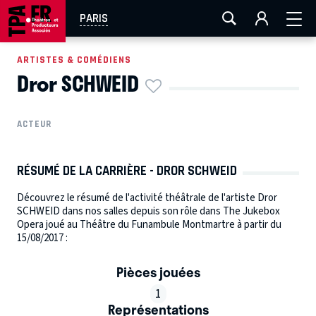
AIX-MARSEILLE
AURAY
CAEN
LA ROCHELLE
PARIS
ROUEN
TOULOUSE
FESTIVAL OFF AVIGNON
ARTISTES & COMÉDIENS
Dror SCHWEID
EN TOURNÉE
ACTEUR
RÉSUMÉ DE LA CARRIÈRE - DROR SCHWEID
Découvrez le résumé de l'activité théâtrale de l'artiste Dror
SCHWEID dans nos salles depuis son rôle dans The Jukebox
Opera joué au Théâtre du Funambule Montmartre à partir du
15/08/2017 :
Pièces jouées
1
Représentations