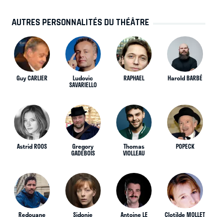
AUTRES PERSONNALITÉS DU THÉÂTRE
Guy CARLIER
Ludovic
RAPHAEL
Harold BARBÉ
SAVARIELLO
Astrid ROOS
Gregory
Thomas
POPECK
GADEBOIS
VIOLLEAU
Redouane
Sidonie
Antoine LE
Clotilde MOLLET