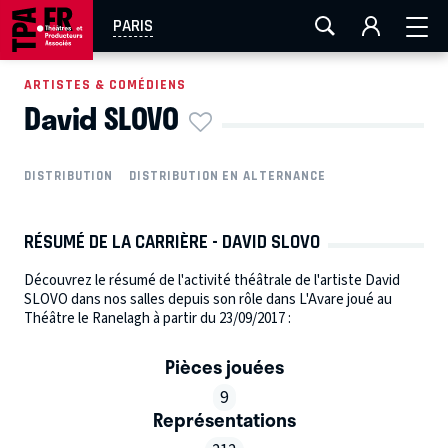
AIX-MARSEILLE
AURAY
CAEN
LA ROCHELLE
PARIS
ROUEN
TOULOUSE
FESTIVAL OFF AVIGNON
ARTISTES & COMÉDIENS
David SLOVO
EN TOURNÉE
DISTRIBUTION
DISTRIBUTION EN ALTERNANCE
RÉSUMÉ DE LA CARRIÈRE - DAVID SLOVO
Découvrez le résumé de l'activité théâtrale de l'artiste David
SLOVO dans nos salles depuis son rôle dans L'Avare joué au
Théâtre le Ranelagh à partir du 23/09/2017 :
Pièces jouées
9
Représentations