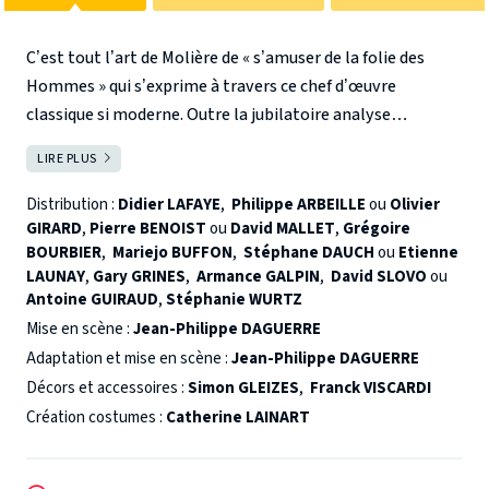
C’est tout l’art de Molière de « s’amuser de la folie des
Hommes » qui s’exprime à travers ce chef d’œuvre
classique si moderne. Outre la jubilatoire analyse
psychiatrique de l’avarice à travers le personnage
LIRE PLUS
FERMER
d’Harpagon et la formidable exposition du conflit des
générations, la pièce se distingue par un foisonnement
Distribution :
Didier LAFAYE
,
Philippe ARBEILLE
ou
Olivier
théâtral qui mêle intrigues amoureuses et familiales dans
GIRARD
,
Pierre BENOIST
ou
David MALLET
,
Grégoire
BOURBIER
,
Mariejo BUFFON
,
Stéphane DAUCH
ou
Etienne
un style où Molière se régale à réunir le langage naturel
LAUNAY
,
Gary GRINES
,
Armance GALPIN
,
David SLOVO
ou
d’Harpagon et celui plus sophistiqué des autres
Antoine GUIRAUD
,
Stéphanie WURTZ
personnages. Mais le grand génie de Molière c’est, avant
Mise en scène :
Jean-Philippe DAGUERRE
tout, de réussir à faire rire le public avec un personnage
Adaptation et mise en scène :
Jean-Philippe DAGUERRE
principal odieux, tyrannique, égoïste et maladivement…
Décors et accessoires :
Simon GLEIZES
,
Franck VISCARDI
avare.
Création costumes :
Catherine LAINART