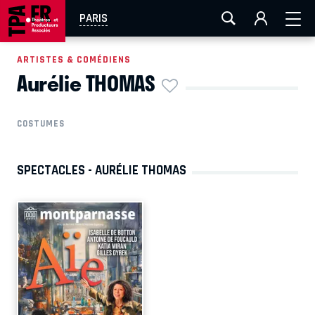
AIX-MARSEILLE
AURAY
CAEN
LA ROCHELLE
PARIS
ROUEN
TOULOUSE
FESTIVAL OFF AVIGNON
ARTISTES & COMÉDIENS
Aurélie THOMAS
EN TOURNÉE
COSTUMES
SPECTACLES - AURÉLIE THOMAS