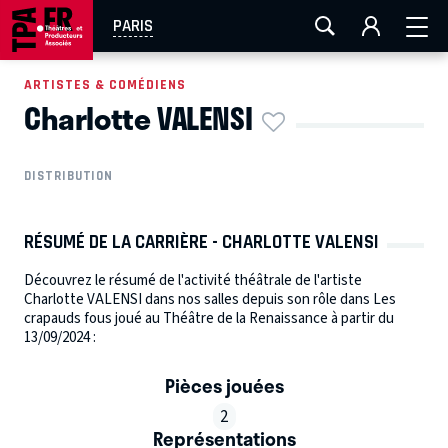
AIX-MARSEILLE
AURAY
CAEN
LA ROCHELLE
PARIS
ROUEN
TOULOUSE
FESTIVAL OFF AVIGNON
ARTISTES & COMÉDIENS
Charlotte VALENSI
EN TOURNÉE
DISTRIBUTION
RÉSUMÉ DE LA CARRIÈRE - CHARLOTTE VALENSI
Découvrez le résumé de l'activité théâtrale de l'artiste
Charlotte VALENSI dans nos salles depuis son rôle dans Les
crapauds fous joué au Théâtre de la Renaissance à partir du
13/09/2024 :
Pièces jouées
2
Représentations