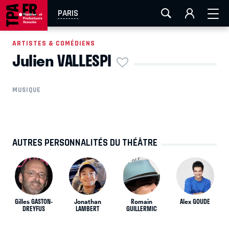
AIX-MARSEILLE
AURAY
CAEN
LA ROCHELLE
PARIS
ROUEN
TOULOUSE
FESTIVAL OFF AVIGNON
ARTISTES & COMÉDIENS
Julien VALLESPI
EN TOURNÉE
MUSIQUE
AUTRES PERSONNALITÉS DU THÉÂTRE
Gilles GASTON-
Jonathan
Romain
Alex GOUDE
DREYFUS
LAMBERT
GUILLERMIC