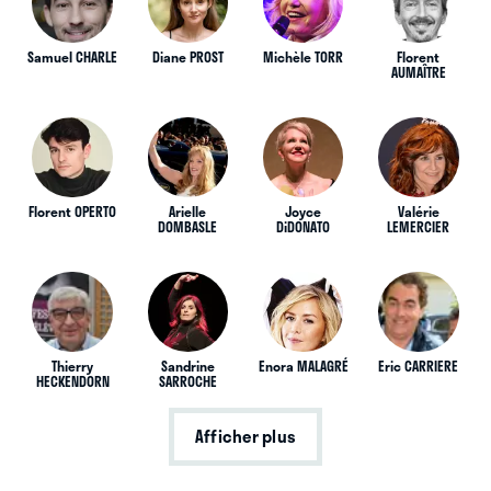
Samuel CHARLE
Diane PROST
Michèle TORR
Florent
AUMAÎTRE
Florent OPERTO
Arielle
Joyce
Valérie
DOMBASLE
DiDONATO
LEMERCIER
Thierry
Sandrine
Enora MALAGRÉ
Eric CARRIERE
HECKENDORN
SARROCHE
Afficher plus