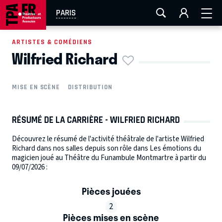
AIX-MARSEILLE
AURAY
CAEN
LA ROCHELLE
PARIS
ROUEN
TOULOUSE
FESTIVAL OFF AVIGNON
ARTISTES & COMÉDIENS
Wilfried Richard
EN TOURNÉE
MISE EN SCÈNE
DISTRIBUTION
RÉSUMÉ DE LA CARRIÈRE - WILFRIED RICHARD
Découvrez le résumé de l'activité théâtrale de l'artiste Wilfried
Richard dans nos salles depuis son rôle dans Les émotions du
magicien joué au Théâtre du Funambule Montmartre à partir du
09/07/2026 :
Pièces jouées
2
Pièces mises en scène