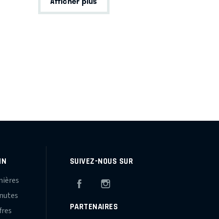
Afficher plus
IN
SUIVEZ-NOUS SUR
mières
Facebook
Instagram
inutes
PARTENAIRES
fres