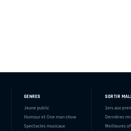
GENRES
SORTIR MAL
Jeune public
1ers aux pre
Humour et One man show
Dernières m
Spectacles musicaux
Meilleures of