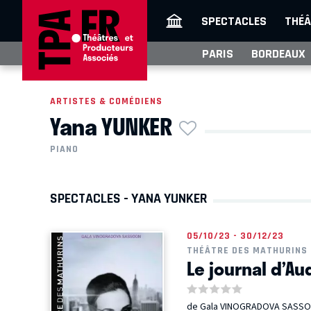
SPECTACLES
THÉÂ
PARIS
BORDEAUX
ARTISTES & COMÉDIENS
Yana YUNKER
PIANO
SPECTACLES - YANA YUNKER
05/10/23 - 30/12/23
THÉÂTRE DES MATHURINS 
Le journal d’A
de Gala VINOGRADOVA SASS