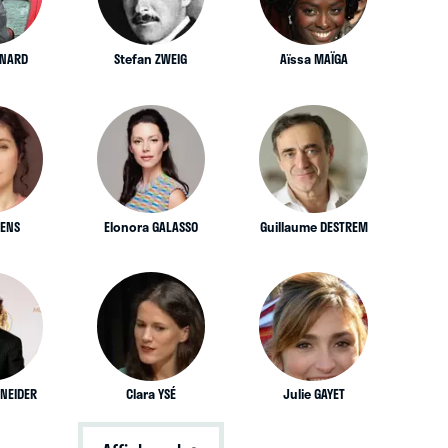
RNARD
Stefan ZWEIG
Aïssa MAÏGA
BENS
Elonora GALASSO
Guillaume DESTREM
HNEIDER
Clara YSÉ
Julie GAYET