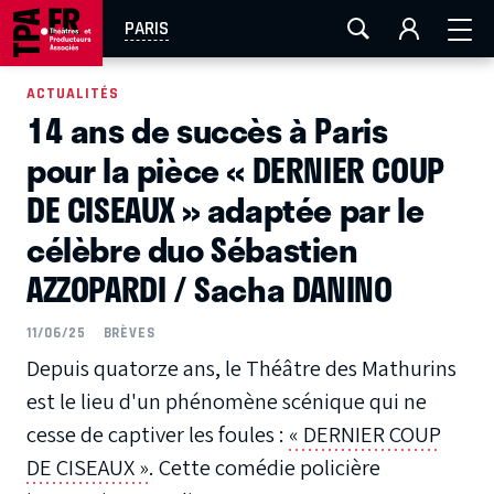
AIX-MARSEILLE
AURAY
CAEN
LA ROCHELLE
PARIS
ROUEN
TOULOUSE
FESTIVAL OFF AVIGNON
ACTUALITÉS
14 ans de succès à Paris
EN TOURNÉE
pour la pièce « DERNIER COUP
DE CISEAUX » adaptée par le
célèbre duo Sébastien
AZZOPARDI / Sacha DANINO
11/06/25
BRÈVES
Depuis quatorze ans, le Théâtre des Mathurins
est le lieu d'un phénomène scénique qui ne
cesse de captiver les foules :
« DERNIER COUP
DE CISEAUX »
. Cette comédie policière