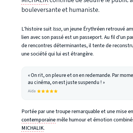
MICHALIK
continue de séduire le public 
bouleversante et humaniste.
L’histoire suit
Issa
, un jeune Érythréen retrouvé am
lien avec son passé est un passeport. Au fil d’un
de rencontres déterminantes, il tente de reconstru
une société qui lui est étrangère.
« On rit, on pleure et on en redemande. Par momen
au cinéma, on est juste suspendu ! »
Aïda
Portée par une troupe remarquable et une mise en
contemporaine
mêle humour et émotion combinés à
MICHALIK
.