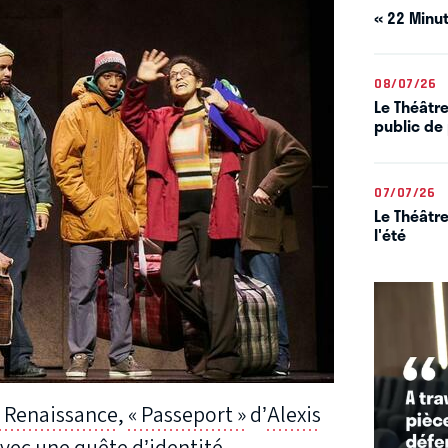
« 22 Minut
08/07/26
Le Théâtre
public de 
07/07/26
Le Théâtre
l'été
a Renaissance
,
« Passeport »
d’
Alexis