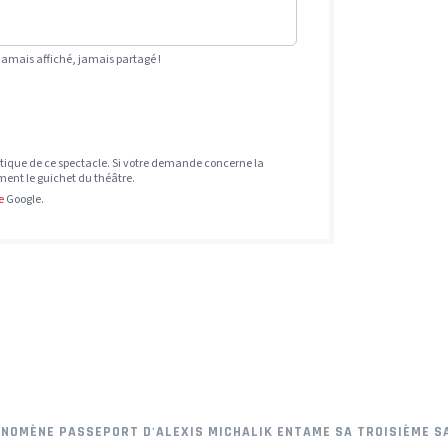
Jamais affiché, jamais partagé !
tique de ce spectacle. Si votre demande concerne la
ement le guichet du théâtre.
e
Google.
PHÉNOMÈNE PASSEPORT D'ALEXIS MICHALIK ENTAME SA TROISIÈME 