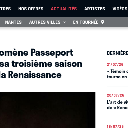
TRES
NOS OFFRES
ACTUALITÉS
ARTISTES
VIDÉOS
NANTES
AUTRES VILLES
EN TOURNÉE
hénomène Passeport
DERNIÈR
 sa troisième saison
21/07/26
la Renaissance
« Témoin d
tourne en
20/07/26
L'art de 
de « Renco
18/07/26