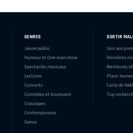
GENRES
SORTIR MAL
Jeune public
1ers aux pre
Humour et One man show
Dernières m
Spectacles musicaux
Meilleures of
Lectures
Place Jeune
Concerts
Carte de fidé
Comédies et boulevard
Top recherc
Classiques
Contemporains
Danse