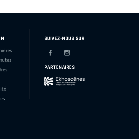
IN
SUIVEZ-NOUS SUR
mières
Facebook
Instagram
inutes
PARTENAIRES
fres
s
lité
hes