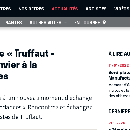
TRES
NOS OFFRES
ACTUALITÉS
ARTISTES
VIDÉOS
NANTES
AUTRES VILLES
EN TOURNÉE
S
 « Truffaut -
À LIRE A
vier à la
11/01/2022
es
Bord plate
Manufact
Moment d'éc
invités et l
des Abbess
ie à un nouveau moment d'échange
ondances ». Rencontrez et échangez
DERNIÈR
istes de Truffaut.
21/07/26
« Témoin d