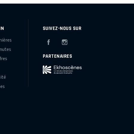
IN
SUIVEZ-NOUS SUR
mières
Facebook
Instagram
inutes
PARTENAIRES
fres
s
lité
hes