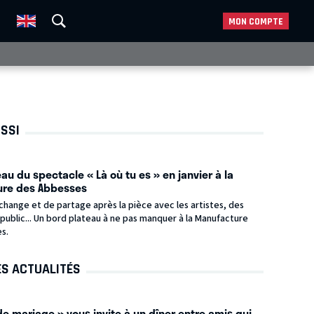
MON COMPTE
USSI
au du spectacle « Là où tu es » en janvier à la
ure des Abbesses
hange et de partage après la pièce avec les artistes, des
e public... Un bord plateau à ne pas manquer à la Manufacture
es.
ES ACTUALITÉS
e mariage » vous invite à un dîner entre amis qui