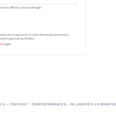
Jamais affiché, jamais partagé !
tique de ce spectacle. Si votre demande concerne la
ement le guichet du théâtre.
e
Google.
CLE « TRUFFAUT - CORRESPONDANCES » EN JANVIER À LA MANUFA