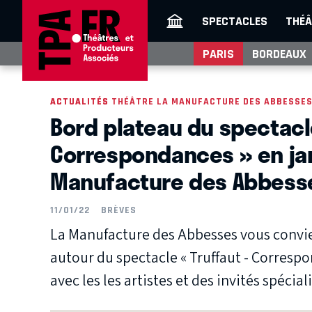
SPECTACLES
THÉÂ
PARIS
BORDEAUX
ACTUALITÉS
ACTUALITÉS THÉÂTRE LA MANUFACTURE DES ABBESSE
Bord plateau du spectacle
Correspondances » en jan
Manufacture des Abbess
11/01/22
BRÈVES
La Manufacture des Abbesses vous conv
autour du spectacle « Truffaut - Corresp
avec les les artistes et des invités spécial