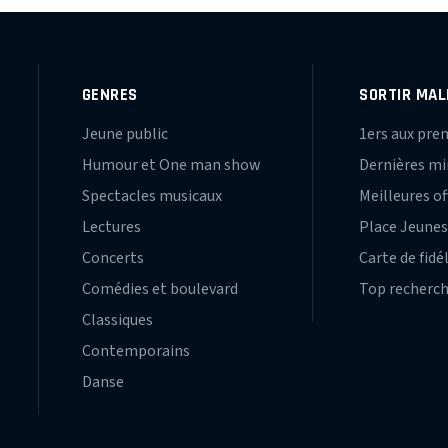
GENRES
SORTIR MAL
Jeune public
1ers aux pre
Humour et One man show
Dernières m
Spectacles musicaux
Meilleures of
Lectures
Place Jeune
Concerts
Carte de fidé
Comédies et boulevard
Top recherc
Classiques
Contemporains
Danse