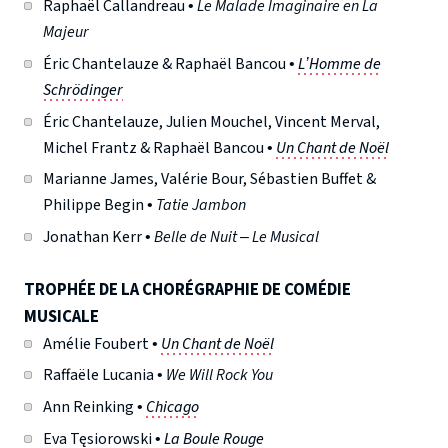
Raphaël Callandreau •
Le Malade Imaginaire en La
Majeur
Éric Chantelauze & Raphaël Bancou •
L’Homme de
Schrödinger
Éric Chantelauze, Julien Mouchel, Vincent Merval,
Michel Frantz & Raphaël Bancou •
Un Chant de Noël
Marianne James, Valérie Bour, Sébastien Buffet &
Philippe Begin •
Tatie Jambon
Jonathan Kerr •
Belle de Nuit – Le Musical
TROPHÉE DE LA CHORÉGRAPHIE DE COMÉDIE
MUSICALE
Amélie Foubert •
Un Chant de Noël
Raffaële Lucania •
We Will Rock You
Ann Reinking •
Chicago
Eva Tęsiorowski •
La Boule Rouge