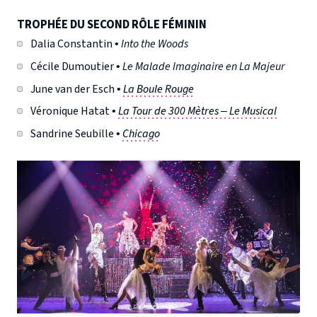
TROPHÉE DU SECOND RÔLE FÉMININ
Dalia Constantin •
Into the Woods
Cécile Dumoutier •
Le Malade Imaginaire en La Majeur
June van der Esch •
La Boule Rouge
Véronique Hatat •
La Tour de 300 Mètres – Le Musical
Sandrine Seubille •
Chicago