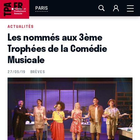
AIX-MARSEILLE
AURAY
CAEN
LA ROCHELLE
PARIS
ROUEN
TOULOUSE
FESTIVAL OFF AVIGNON
ACTUALITÉS
Les nommés aux 3ème
EN TOURNÉE
Trophées de la Comédie
Musicale
27/05/19
BRÈVES