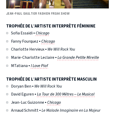
JEAN-PAUL GAULTIER FASHION FREAK SHOW
TROPHÉE DE L’ARTISTE INTERPRÈTE FÉMININE
Sofia Essaïdi •
Chicago
Fanny Fourquez •
Chicago
Charlotte Hervieux •
We Will Rock You
Marie-Charlotte Leclaire •
La Grande Petite Mireille
MTatiana •
I Love Piaf
TROPHÉE DE L’ARTISTE INTERPRÈTE MASCULIN
Doryan Ben •
We Will Rock You
David Eguren •
La Tour de 300 Mètres – Le Musical
Jean-Luc Guizonne •
Chicago
Arnaud Schmitt •
Le Malade Imaginaire en La Majeur