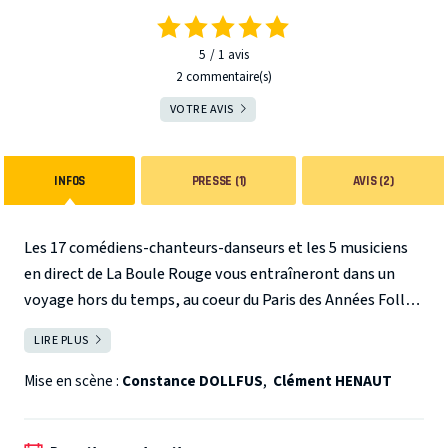
5
1
avis
2 commentaire(s)
VOTRE AVIS
INFOS
PRESSE (1)
AVIS (2)
Les 17 comédiens-chanteurs-danseurs et les 5 musiciens
en direct de La Boule Rouge vous entraîneront dans un
voyage hors du temps, au coeur du Paris des Années Folles
!
Un soir de novembre 1925, Charles et ses amis de
LIRE PLUS
FERMER
toujours errent dans les rues de Paris. Une fois de plus ils
terminent leur course au comptoir de la Taverne du Baron,
Mise en scène :
Constance DOLLFUS
,
Clément HENAUT
fascinés par l'ambiance sordide qui y règne et incite au
scandale. Les jeunes employés de ce piano-bar morose