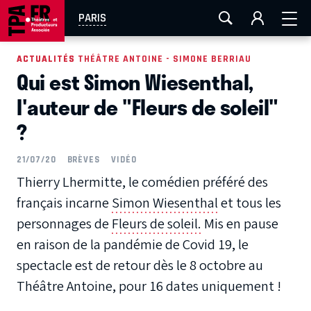
AIX-MARSEILLE
AURAY
CAEN
LA ROCHELLE
PARIS
ROUEN
TOULOUSE
FESTIVAL OFF AVIGNON
ACTUALITÉS
ACTUALITÉS THÉÂTRE ANTOINE - SIMONE BERRIAU
Qui est Simon Wiesenthal,
EN TOURNÉE
l'auteur de "Fleurs de soleil"
?
21/07/20
BRÈVES
VIDÉO
Thierry Lhermitte, le comédien préféré des
français incarne
Simon Wiesenthal
et tous les
personnages de
Fleurs de soleil.
Mis en pause
en raison de la pandémie de Covid 19, le
spectacle est de retour dès le 8 octobre au
Théâtre Antoine, pour 16 dates uniquement !