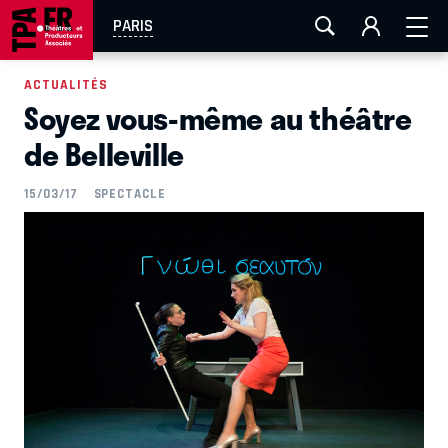
AIX-MARSEILLE
AURAY
CAEN
LA ROCHELLE
PARIS
ROUEN
TOULOUSE
FESTIVAL OFF AVIGNON
ACTUALITÉS
Soyez vous-même au théâtre
EN TOURNÉE
de Belleville
15/03/17
SPECTACLE