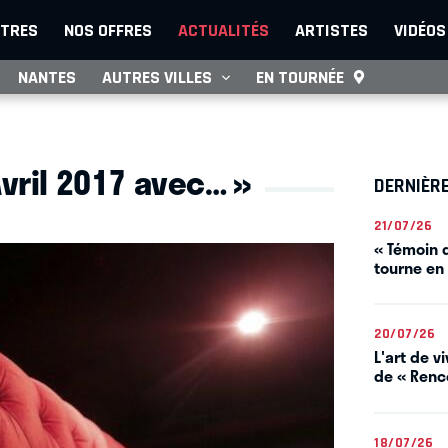
TRES
NOS OFFRES
ACTUALITÉS
ARTISTES
VIDÉOS
NANTES
AUTRES VILLES
EN TOURNÉE
Avril 2017 avec… »
DERNIÈR
21/07/26
« Témoin d
tourne en
20/07/26
L'art de 
de « Renco
18/07/26