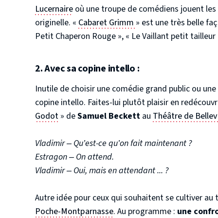
Lucernaire
où une troupe de comédiens jouent les 
originelle. «
Cabaret Grimm
» est une très belle fa
Petit Chaperon Rouge », « Le Vaillant petit tailleur
2. Avec sa copine intello :
Inutile de choisir une comédie grand public ou une
copine intello. Faites-lui plutôt plaisir en redécou
Godot
» de
Samuel Beckett
au
Théâtre de Bellevi
Vladimir – Qu’est-ce qu’on fait maintenant ?
Estragon – On attend.
Vladimir – Oui, mais en attendant ... ?
Autre idée pour ceux qui souhaitent se cultiver au 
Poche-Montparnasse
. Au programme :
une confro