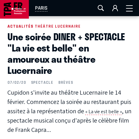
AIX-MARSEILLE
AURAY
CAEN
LA ROCHELLE
PARIS
ROUEN
TOULOUSE
FESTIVAL OFF AVIGNON
ACTUALITÉS
ACTUALITÉS THÉÂTRE LUCERNAIRE
Une soirée DINER + SPECTACLE
EN TOURNÉE
"La vie est belle" en
amoureux au théâtre
Lucernaire
07/02/20
SPECTACLE
BRÈVES
Cupidon s'invite au théâtre Lucernaire le 14
février. Commencez la soirée au restaurant puis
assitez à la représentation de
, un
« La vie est belle »
spectacle musical conçu d'après le cèlèbre film
de Frank Capra...