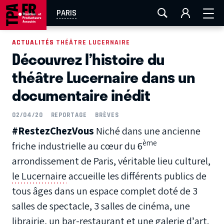
AIX-MARSEILLE
AURAY
CAEN
LA ROCHELLE
PARIS
ROUEN
TOULOUSE
FESTIVAL OFF AVIGNON
ACTUALITÉS
ACTUALITÉS THÉÂTRE LUCERNAIRE
Découvrez l’histoire du
EN TOURNÉE
théâtre Lucernaire dans un
documentaire inédit
02/04/20
REPORTAGE
BRÈVES
#RestezChezVous
Niché dans une ancienne
ème
friche industrielle au cœur du 6
arrondissement de Paris, véritable lieu culturel,
le Lucernaire
accueille les différents publics de
tous âges dans un espace complet doté de 3
salles de spectacle, 3 salles de cinéma, une
librairie, un bar-restaurant et une galerie d’art.