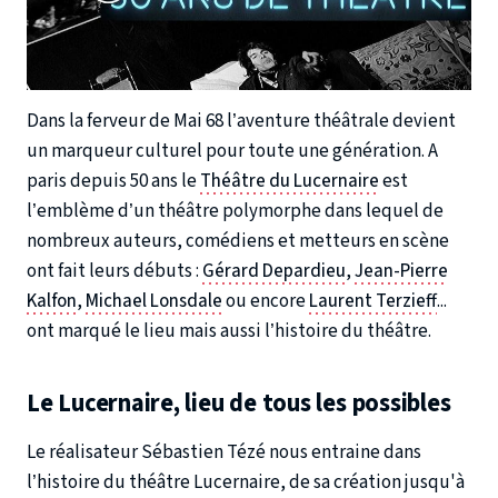
Dans la ferveur de Mai 68 l’aventure théâtrale devient
un marqueur culturel pour toute une génération. A
paris depuis 50 ans le
Théâtre du Lucernaire
est
l’emblème d’un théâtre polymorphe dans lequel de
nombreux auteurs, comédiens et metteurs en scène
ont fait leurs débuts :
Gérard Depardieu
,
Jean-Pierre
Kalfon
,
Michael Lonsdale
ou encore
Laurent Terzieff
...
ont marqué le lieu mais aussi l’histoire du théâtre.
Le Lucernaire, lieu de tous les possibles
Le réalisateur Sébastien Tézé nous entraine dans
l’histoire du théâtre Lucernaire, de sa création jusqu'à