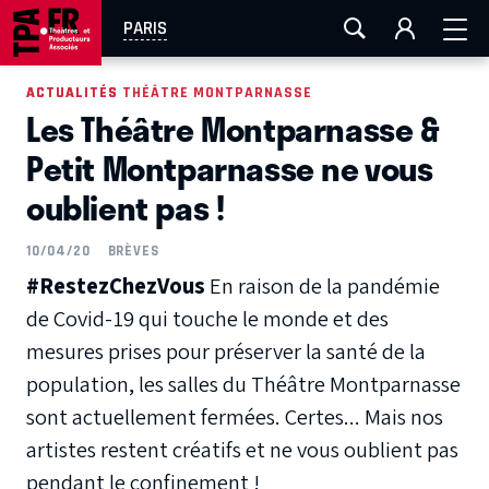
AIX-MARSEILLE
AURAY
CAEN
LA ROCHELLE
PARIS
ROUEN
TOULOUSE
FESTIVAL OFF AVIGNON
ACTUALITÉS
ACTUALITÉS THÉÂTRE MONTPARNASSE
Les Théâtre Montparnasse &
EN TOURNÉE
Petit Montparnasse ne vous
oublient pas !
10/04/20
BRÈVES
#RestezChezVous
En raison de la pandémie
de Covid-19 qui touche le monde et des
mesures prises pour préserver la santé de la
population, les salles du Théâtre Montparnasse
sont actuellement fermées. Certes... Mais nos
artistes restent créatifs et ne vous oublient pas
pendant le confinement !