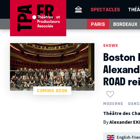
SPECTACLES
THÉÂ
PARIS
BORDEAUX
SHOWS
Boston B
Alexand
ROAD re
COMING SOON
MODERNS
DANC
Théâtre des Cha
By
Alexander E
English-frie