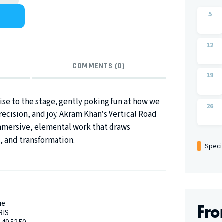
5
12
COMMENTS (0)
19
ise to the stage, gently poking fun at how we
26
ecision, and joy. Akram Khan’s Vertical Road
mmersive, elemental work that draws
, and transformation.
Speci
Fr
ue
RIS