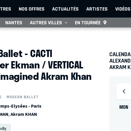
TRES
NOS OFFRES
ACTUALITÉS
ARTISTES
VIDÉOS
NANTES
AUTRES VILLES
EN TOURNÉE
allet - CACTI
CALENDAR
er Ekman / VERTICAL
ALEXAND
AKRAM 
imagined Akram Khan
E
MODERN BALLET
mps-Elysées - Paris
MON
KMAN
,
Akram KHAN
ndly