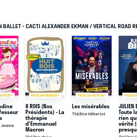
N BALLET - CACTI ALEXANDER EKMAN / VERTICAL ROAD 
NEMENT
PROCHAINEMENT
PROCHAINEMENT
PROCH
ndine
8 ROIS (Nos
Les misérables
JULIEN 
ofesseur
Présidents) - La
Toute la
Théâtre Hébertot
s
thérapie
rien qu
d'Emmanuel
vérité 
 Jeanne
Macron
presqu