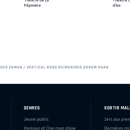
Théâtre de La
Théâtre 
Pépinière
d'Aix
NDER EKMAN / VERTICAL ROAD REIMAGINED AKRAM KHAN
GENRES
SORTIR MAL
Jeune public
1ers aux pre
Humour et One man show
Dernières m