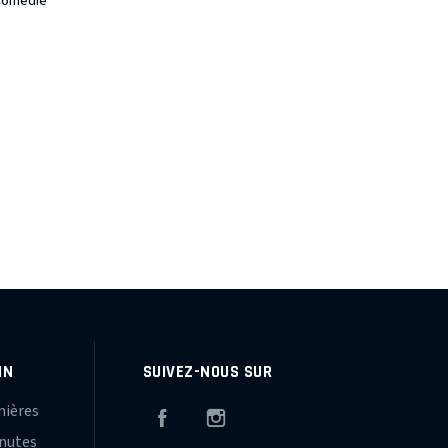
Comédie
IN
SUIVEZ-NOUS SUR
mières
Facebook
Instagram
inutes