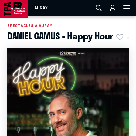
AIX-MARSEILLE
AURAY
CAEN
LA ROCHELLE
AURAY
ROUEN
TOULOUSE
FESTIVAL OFF AVIGNON
SPECTACLES À AURAY
DANIEL CAMUS - Happy Hour
EN TOURNÉE