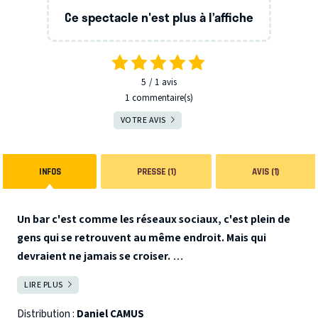
Ce spectacle n'est plus à l’affiche
5
1
avis
1 commentaire(s)
VOTRE AVIS
INFOS
PRESSE (1)
AVIS (1)
Un bar c'est comme les réseaux sociaux, c'est plein de
gens qui se retrouvent au même endroit. Mais qui
devraient ne jamais se croiser.
Dans sa vie, Daniel Camus a croisé beaucoup de gens
LIRE PLUS
FERMER
différents : des alcooliques, des excentriques, des
altruistes, des marrants, des suicidaires et des allumés en
Distribution :
Daniel CAMUS