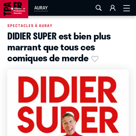
AIX-MARSEILLE
AURAY
CAEN
LA ROCHELLE
AURAY
ROUEN
TOULOUSE
FESTIVAL OFF AVIGNON
SPECTACLES À AURAY
DIDIER SUPER est bien plus
EN TOURNÉE
marrant que tous ces
comiques de merde