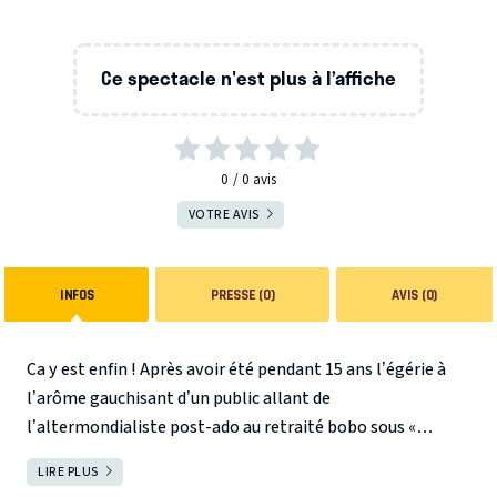
Ce spectacle n'est plus à l’affiche
0
0
avis
VOTRE AVIS
INFOS
PRESSE (0)
AVIS (0)
Ca y est enfin ! Après avoir été pendant 15 ans l’égérie à
l’arôme gauchisant d’un public allant de
l’altermondialiste post-ado au retraité bobo sous «
perfusion intellectuelle » de France Inter, Didier s’est enfin
LIRE PLUS
FERMER
mis « en marche » pour devenir l’égérie de Tous.