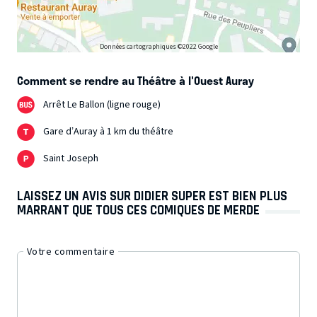
un seul but : percer le secret de leur succès.
Finalement, l’objectif de ce nouveau spectacle n’est rien
Données cartographiques ©2022 Google
d’autre que de vous faire apprécier à quel point l'élève
Comment se rendre au Théâtre à l'Ouest Auray
dépasse aujourd’hui ses maîtres....
Arrêt Le Ballon (ligne rouge)
Gare d’Auray à 1 km du théâtre
Saint Joseph
LAISSEZ UN AVIS SUR DIDIER SUPER EST BIEN PLUS
MARRANT QUE TOUS CES COMIQUES DE MERDE
Votre commentaire