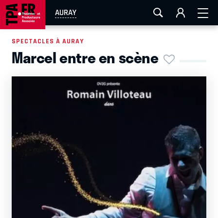
AIX-MARSEILLE
AURAY
CAEN
LA ROCHELLE
AURAY
ROUEN
TOULOUSE
FESTIVAL OFF AVIGNON
SPECTACLES À AURAY
Marcel entre en scène
EN TOURNÉE