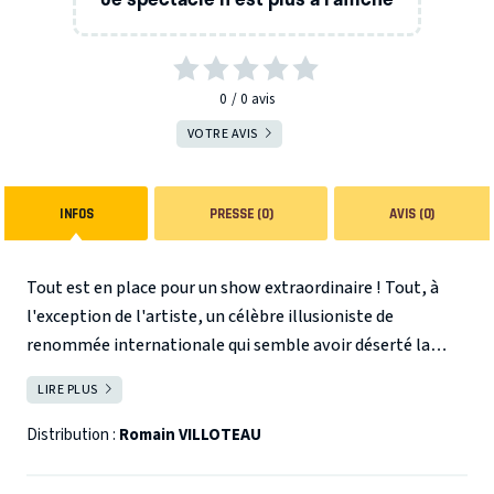
0
0
avis
VOTRE AVIS
INFOS
PRESSE (0)
AVIS (0)
Tout est en place pour un show extraordinaire ! Tout, à
l'exception de l'artiste, un célèbre illusioniste de
renommée internationale qui semble avoir déserté la
scène au levé du rideau. Les techniciens trouvent alors la
LIRE PLUS
FERMER
solution: demander à un spectateur qui s'était venté d'une
certaine fibre artistique à l'entrée, de monter sur les
Distribution :
Romain VILLOTEAU
planches en attendant l'artiste, le vrai !
Ce dernier finira-t-il par arriver ? En attendant, Marcel est