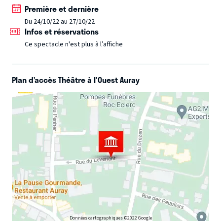
Première et dernière
en scène et malgré des débuts cahotiques, il entend bien
Du 24/10/22 au 27/10/22
enchaîner les tours de passe-passe, les grandes illusions
Infos et réservations
et les gags pour le plus grand plaisir du public.
Ce spectacle n'est plus à l’affiche
De la magie bien sûr mais aussi beaucoup d'humour et
toujours un petit soupçon de poésie pour un joli moment
en famille !
Plan d’accès Théâtre à l'Ouest Auray
Données cartographiques ©2022 Google