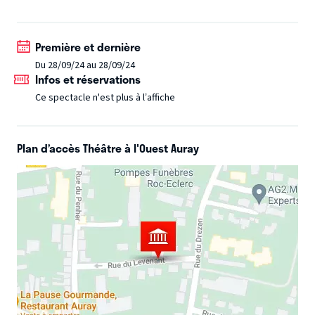
À chacune son lot d'anecdotes insolites et surprenantes,
dues à ce statut si particulier, qu'elles n'ont pas toujours
Première et dernière
choisi. Mina, la Sœur de... s'affiche à ……. Venez en savoir
Du 28/09/24 au 28/09/24
plus sur la vie secrète d'une star !
Infos et réservations
Ce spectacle n'est plus à l’affiche
Plan d’accès Théâtre à l'Ouest Auray