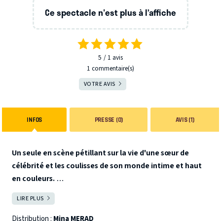
Ce spectacle n'est plus à l’affiche
5
1
avis
1 commentaire(s)
VOTRE AVIS
INFOS
PRESSE (0)
AVIS (1)
Un seule en scène pétillant sur la vie d'une sœur de
célébrité et les coulisses de son monde intime et haut
en couleurs.
En tant que sœur de
Kad Merad
, Mina vous raconte avec
LIRE PLUS
FERMER
humour, tendresse et une énergie décoiffante, quel a été
l'impact de la notoriété de son frère sur sa vie personnelle.
Distribution :
Mina MERAD