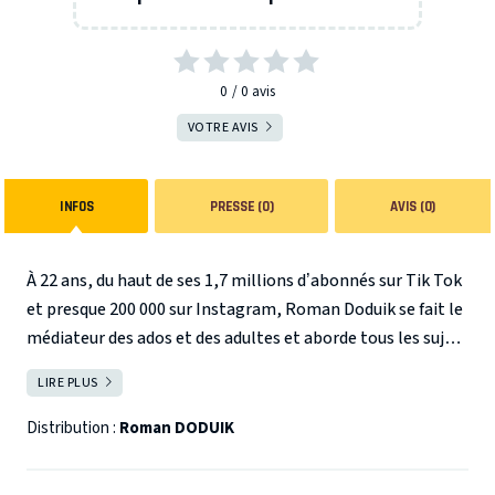
0
0
avis
VOTRE AVIS
INFOS
PRESSE (0)
AVIS (0)
À 22 ans, du haut de ses 1,7 millions d’abonnés sur Tik Tok
et presque 200 000 sur Instagram, Roman Doduik se fait le
médiateur des ados et des adultes et aborde tous les sujets
qui les divisent…
A la fois drôle, touchant et incisif son
LIRE PLUS
FERMER
spectacle ADOrable s’adresse aussi bien aux ados qu’aux
adultes. Reste juste à savoir lesquels vont en apprendre le
Distribution :
Roman DODUIK
plus sur les autres…
Roman Doduik, c’est l’ado que tous
les parents rêvent d’avoir ! Il est gentil, bien élevé, et il