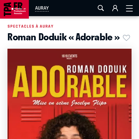
AIX-MARSEILLE
AURAY
CAEN
LA ROCHELLE
AURAY
ROUEN
TOULOUSE
FESTIVAL OFF AVIGNON
SPECTACLES À AURAY
Roman Doduik « Adorable »
EN TOURNÉE