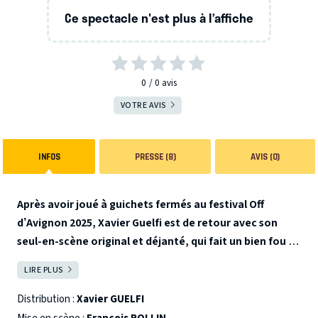
Ce spectacle n'est plus à l’affiche
0
0
avis
VOTRE AVIS
INFOS
PRESSE (8)
AVIS (0)
Après avoir joué à guichets fermés au festival Off
d’Avignon 2025, Xavier Guelfi est de retour avec son
seul-en-scène original et déjanté, qui fait un bien fou !
Comment changer le monde et retrouver foi en
LIRE PLUS
FERMER
l’humanité ? Il va vous éclairer ! Ou du moins essayer…
Xavier patauge au milieu des questions existentielles,
Distribution :
Xavier GUELFI
emmêlé dans les contradictions de notre temps. À deux