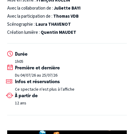
Mise en scène :
François ROLLIN
doigts de l’implosion, il a une illumination ! Changer le
Avec la collaboration de :
Juliette BAYI
monde. Redonner optimisme et foi en l’humanité, tout
Avec la participation de :
Thomas VDB
simplement. Bonne chance à lui…
Scénographie :
Laura THAVENOT
Création lumière :
Quentin MAUDET
Durée
1h05
Première et dernière
Du 04/07/26 au 25/07/26
Infos et réservations
Ce spectacle n'est plus à l’affiche
À partir de
12 ans