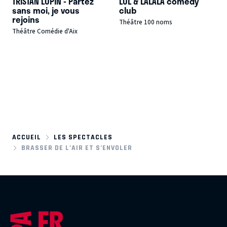
TRISTAN LOPIN - Partez
LOL & LALALA comedy
sans moi, je vous
club
rejoins
Théâtre 100 noms
Théâtre Comédie d'Aix
ACCUEIL
LES SPECTACLES
BRASSER DE L’AIR ET S’ENVOLER