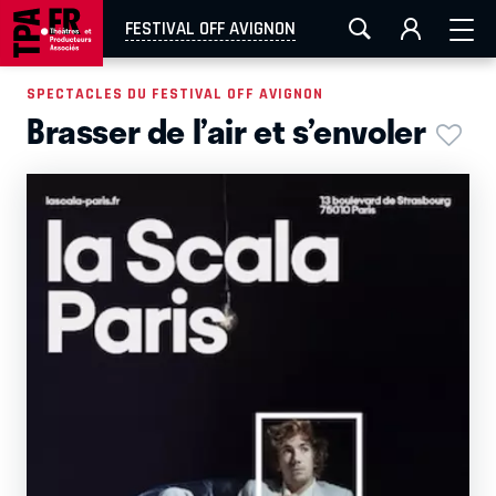
AIX-MARSEILLE
AURAY
CAEN
LA ROCHELLE
FESTIVAL OFF AVIGNON
ROUEN
TOULOUSE
FESTIVAL OFF AVIGNON
SPECTACLES DU FESTIVAL OFF AVIGNON
Brasser de l’air et s’envoler
EN TOURNÉE