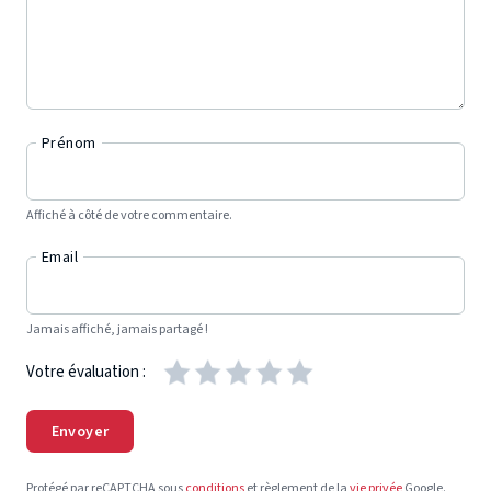
Prénom
Affiché à côté de votre commentaire.
Email
Jamais affiché, jamais partagé !
Votre évaluation :
Envoyer
Protégé par reCAPTCHA sous
conditions
et règlement de la
vie privée
Google.