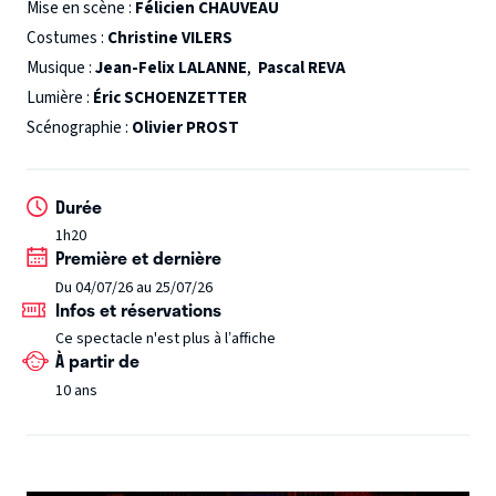
Mise en scène :
Félicien CHAUVEAU
entre l’homme et son œuvre, une question surgit :
le combat d’un homme contre lui-même.
Costumes :
Christine VILERS
jusqu’où aller pour réparer une injustice ?
Musique :
Jean-Felix LALANNE
,
Pascal REVA
Lumière :
Éric SCHOENZETTER
Scénographie :
Olivier PROST
Durée
1h20
Première et dernière
Du 04/07/26 au 25/07/26
Infos et réservations
Ce spectacle n'est plus à l’affiche
À partir de
10 ans