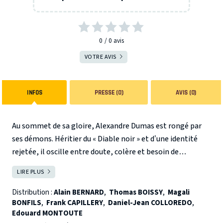
0
0
avis
VOTRE AVIS
INFOS
PRESSE (0)
AVIS (0)
Au sommet de sa gloire, Alexandre Dumas est rongé par
ses démons. Héritier du « Diable noir » et d’une identité
rejetée, il oscille entre doute, colère et besoin de
reconnaissance.
Pour se défendre, il écrit. De cette lutte naît Edmond
LIRE PLUS
FERMER
Dantès.
Peu à peu, réalité et fiction se confondent :
proches, ennemis et blessures nourrissent son roman.
Distribution :
Alain BERNARD
,
Thomas BOISSY
,
Magali
BONFILS
,
Frank CAPILLERY
,
Daniel-Jean COLLOREDO
,
Mais en créant Monte-Cristo, Dumas donne vie à un double
Dumas, la Plume et l’Épée, un spectacle flamboyant où
Edouard MONTOUTE
puissant… qui finit par lui échapper.
théâtre et musique racontent la naissance d’un mythe et
Dans ce face-à-face