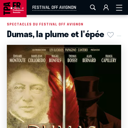
AIX-MARSEILLE
AURAY
CAEN
LA ROCHELLE
FESTIVAL OFF AVIGNON
ROUEN
TOULOUSE
FESTIVAL OFF AVIGNON
SPECTACLES DU FESTIVAL OFF AVIGNON
Dumas, la plume et l'épée
EN TOURNÉE