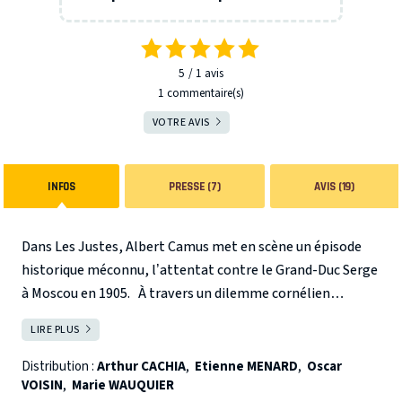
5
1
avis
1 commentaire(s)
VOTRE AVIS
INFOS
PRESSE (7)
AVIS (19)
Dans Les Justes, Albert Camus met en scène un épisode
historique méconnu, l’attentat contre le Grand-Duc Serge
à Moscou en 1905.
À travers un dilemme cornélien
(sacrifier ou non des enfants) qui tourmente et déchire les
LIRE PLUS
FERMER
protagonistes, Albert Camus nous confronte à la question
de la violence au nom de causes supérieures de justice et
Distribution :
Arthur CACHIA
,
Etienne MENARD
,
Oscar
VOISIN
,
Marie WAUQUIER
d’humanité.
La pièce est fondée sur des faits historiques :