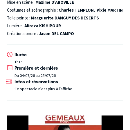
le 17 février 1905, un groupe de jeunes terroristes,
Mise en scène :
Maxime D'ABOVILLE
appartenant au Parti Socialiste Révolutionnaire, commet
Costumes et scénographie :
Charles TEMPLON
,
Pixie MARTIN
un attentat contre le Grand-Duc Serge qui gouverne
Toile peinte :
Marguerite DANGUY DES DESERTS
Moscou depuis 11 ans. Kaliayev, dit "le poète", tiraillé
Lumière :
Alireza KISHIPOUR
entre sa soif de justice et son respect de la vie, est chargé
Création sonore :
Jason DEL CAMPO
de lancer la bombe. Surgit un évènement inattendu qui
menace de faire échouer l’attentat et qui provoque au sein
Durée
du groupe un séisme existentiel…
Une œuvre phare du
1h15
théâtre d’Albert Camus.
Première et dernière
Du 04/07/26 au 25/07/26
Infos et réservations
Ce spectacle n'est plus à l’affiche