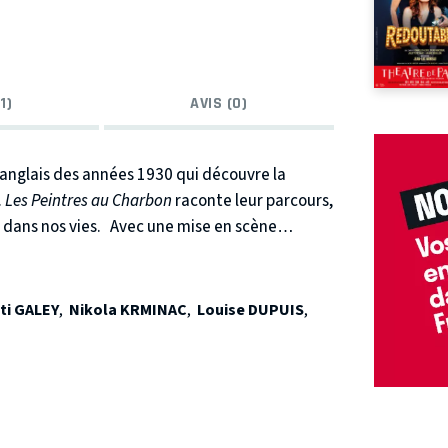
1)
AVIS (0)
 anglais des années 1930 qui découvre la
.
Les Peintres au Charbon
raconte leur parcours,
 dans nos vies.
Avec une mise en scène
tacle donne à voir la transformation de ces
classe sociale ni frontières.
ti GALEY
,
Nikola KRMINAC
,
Louise DUPUIS
,