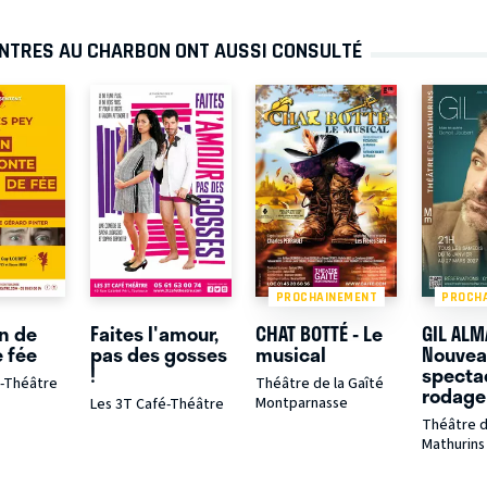
EINTRES AU CHARBON ONT AUSSI CONSULTÉ
PROCHAINEMENT
PROCH
n de
Faites l'amour,
CHAT BOTTÉ - Le
GIL ALM
 fée
pas des gosses
musical
Nouve
!
specta
é-Théâtre
Théâtre de la Gaîté
rodage
Montparnasse
Les 3T Café-Théâtre
Théâtre 
Mathurins