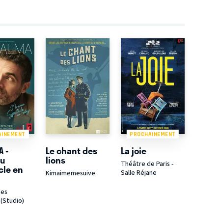
AINEMENT
PROCHAINEMENT
A -
Le chant des
La joie
au
lions
Théâtre de Paris -
cle en
Salle Réjane
Kimaimemesuive
des
 (Studio)