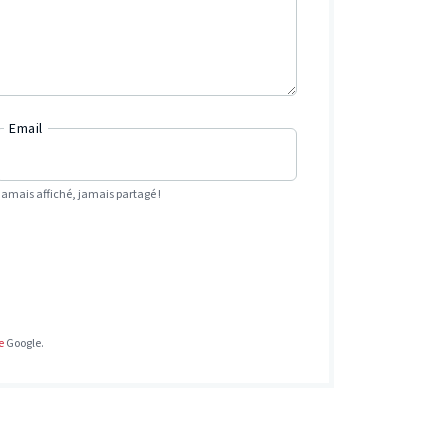
Email
Jamais affiché, jamais partagé !
e
Google.