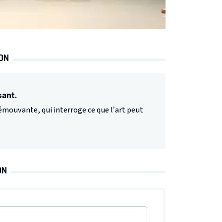
BON
sant.
t émouvante, qui interroge ce que l’art peut
ON