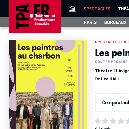
SPECTACLES
THÉÂ
PARIS
BORDEAUX
SPECTACLES DU 
Les pei
CONTEMPORAINS
Théâtre 11.Avign
De
Lee HALL
Ce spectacle
0
0
avis