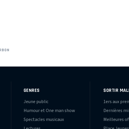
ARBON
GENRES
SORTIR MAL
Jeune public
1ers aux pre
Humour et One man show
Dernières m
Spectacles musicaux
Meilleures of
Lectures
Place Jeune