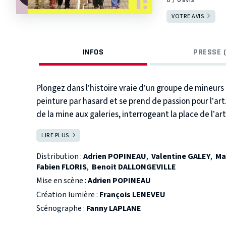
VOTRE AVIS
INFOS
PRESSE (
Plongez dans l’histoire vraie d’un groupe de mineurs
peinture par hasard et se prend de passion pour l’art
de la mine aux galeries, interrogeant la place de l’art
évolutive et une ambiance sonore immersive, le spec
LIRE PLUS
FERMER
ouvriers en artistes, prouvant que la créativité n’a ni 
Distribution :
Adrien POPINEAU
,
Valentine GALEY
,
Ma
Fabien FLORIS
,
Benoit DALLONGEVILLE
Mise en scène :
Adrien POPINEAU
Création lumière :
François LENEVEU
Scénographe :
Fanny LAPLANE