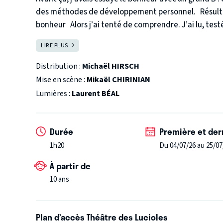
des méthodes de développement personnel.
Résult
bonheur
Alors j’ai tenté de comprendre. J’ai lu, tes
vous embarque dans cette quête drôle, sensible, et s
LIRE PLUS
FERMER
Productions et Ki M'aime Me Suive
Diffusion : Julien Delpech - jdelpech@kimaimemesuive.
Distribution :
Michaël HIRSCH
Mise en scène :
Mikaël CHIRINIAN
Lumières :
Laurent BÉAL
Durée
Première et der
1h20
Du 04/07/26 au 25/07
À partir de
10 ans
Plan d’accès Théâtre des Lucioles