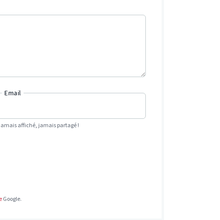
Email
Jamais affiché, jamais partagé !
e
Google.