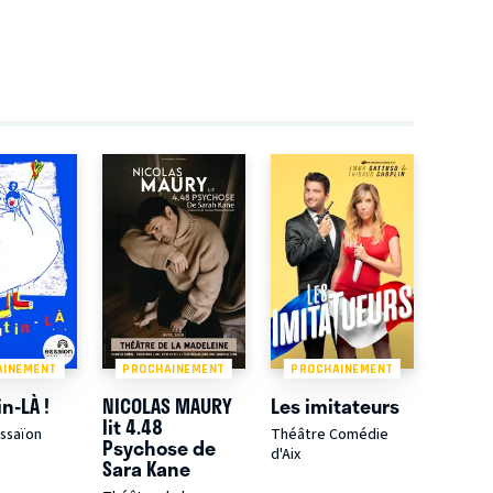
AINEMENT
PROCHAINEMENT
PROCHAINEMENT
n-LÀ !
NICOLAS MAURY
Les imitateurs
lit 4.48
ssaïon
Théâtre Comédie
Psychose de
d'Aix
Sara Kane