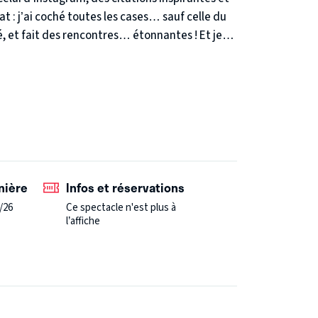
at : j’ai coché toutes les cases… sauf celle du
té, et fait des rencontres… étonnantes !
Et je
urtout joyeuse !
Production : LCDM
fr
nière
Infos et réservations
/26
Ce spectacle n'est plus à
l’affiche