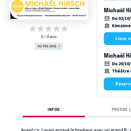
Michaël Hir
Du 02/10
Kimaime
0
0
avis
Lieux 
VOTRE AVIS
Michaël Hir
Du 20/10
Théâtre 
Réserv
INFOS
PRESSE (
Avant ça, j’avais essayé le bonheur avec un grand B : 