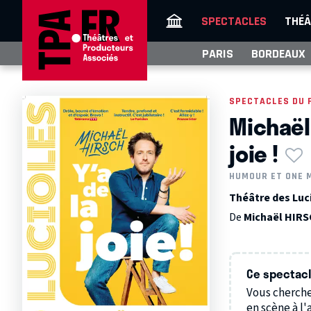
SPECTACLES
THÉÂ
PARIS
BORDEAUX
SPECTACLES DU 
Michaël 
joie !
HUMOUR ET ONE 
Théâtre des Luci
De
Michaël HIR
Ce spectacle
Vous cherche
en scène à l'a