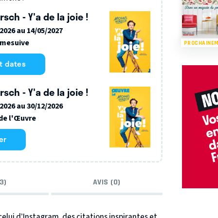
sch - Y'a de la joie !
/2026 au 14/05/2027
mesuive
PROCHAINE
et dates
sch - Y'a de la joie !
/2026 au 30/12/2026
de l'Œuvre
er
3)
AVIS (0)
celui d’Instagram, des citations inspirantes et