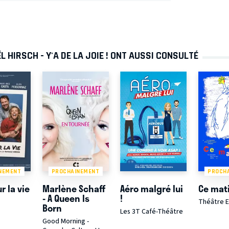
 HIRSCH - Y'A DE LA JOIE ! ONT AUSSI CONSULTÉ
NEMENT
PROCHAINEMENT
PROCH
r la vie
Marlène Schaff
Aéro malgré lui
Ce mati
- A Queen Is
!
Théâtre E
Born
Les 3T Café-Théâtre
Good Morning -