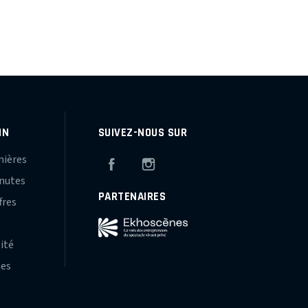
IN
SUIVEZ-NOUS SUR
mières
Facebook
Instagram
inutes
PARTENAIRES
fres
s
lité
hes