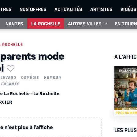
TRES
NOS OFFRES
ACTUALITÉS
ARTISTES
VIDÉOS
NANTES
LA ROCHELLE
AUTRES VILLES
EN TOURN
A ROCHELLE
 parents mode
À L’AFFI
i
ULEVARD
COMÉDIE
HUMOUR
 ENFANTS
 La Rochelle - La Rochelle
ERCIER
PROCHAINE
 n'est plus à l’affiche
LES PLU