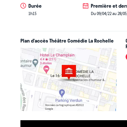
Un véritable petit guide de survie à l'usage des par
Durée
Première et der
Familles, à vos réservations !
1h15
Du 09/04/22 au 28/05
Plan d’accès Théâtre Comédie La Rochelle
Données cartographiques ©2022
Google