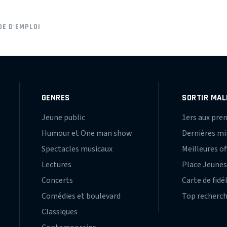
DE D'EMPLOI
GENRES
SORTIR MAL
Jeune public
1ers aux pre
Humour et One man show
Dernières m
Spectacles musicaux
Meilleures of
Lectures
Place Jeune
Concerts
Carte de fidé
Comédies et boulevard
Top recherc
Classiques