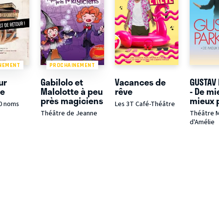
NEMENT
PROCHAINEMENT
ur
Gabilolo et
Vacances de
GUSTAV
re
Malolotte à peu
rêve
- De mi
près magiciens
mieux p
0 noms
Les 3T Café-Théâtre
Théâtre de Jeanne
Théâtre 
d'Amélie