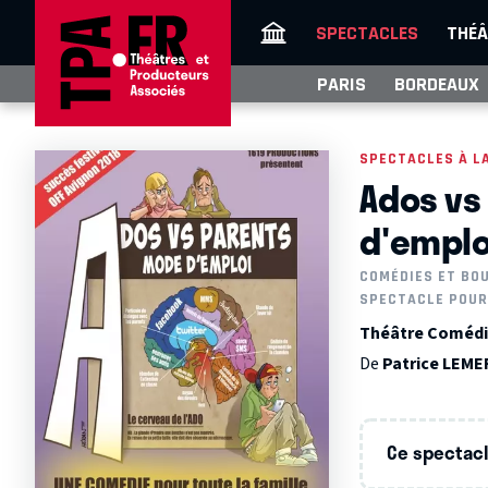
SPECTACLES
THÉÂ
PARIS
BORDEAUX
SPECTACLES À L
Ados vs
d'emplo
COMÉDIES ET BO
SPECTACLE POUR
Théâtre Comédie
De
Patrice LEM
Ce spectacle