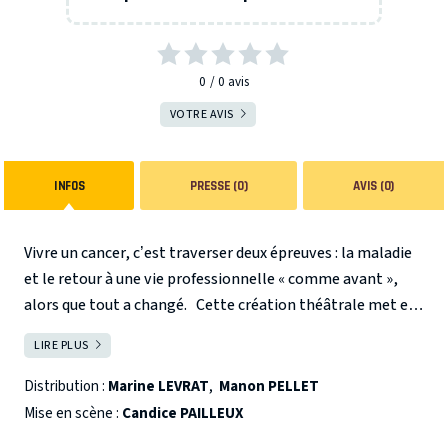
0
0
avis
VOTRE AVIS
INFOS
PRESSE (0)
AVIS (0)
Vivre un cancer, c’est traverser deux épreuves : la maladie
et le retour à une vie professionnelle « comme avant »,
alors que tout a changé.
Cette création théâtrale met en
lumière les silences, les maladresses, les regards qui
LIRE PLUS
FERMER
pèsent… mais aussi la force et l’humanité. A travers le
parcours de Claire, la pièce explore le choc du diagnostic,
Distribution :
Marine LEVRAT
,
Manon PELLET
l’absence, puis le retour au travail.
Un spectacle sensible
Mise en scène :
Candice PAILLEUX
et percutant.
La représentation sera suivi d’une séance de