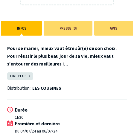
INFOS
PRESSE (0)
AVIS
Pour se marier, mieux vaut être sûr(e) de son choix.
Pour réussir le plus beau jour de sa vie, mieux vaut
s'entourer des meilleures !
LIRE PLUS
FERMER
Dans une heure, Emmanuelle va dire OUI à l'homme de sa
vie. Une heure, une seule, entourée de ses deux cousines,
Distribution :
LES COUSINES
pour les derniers préparatifs. Entre excitation et
interrogations, entre folle décision et joyeuses
Durée
discussions... Et si cette petite heure juste avant remettait
1h30
en question ...toute une vie ? "1H avant le mariage", c’est
Première et dernière
un feu d'artifices de souvenirs partagés parfumés à
Du 04/07/24 au 06/07/24
l'enfance.