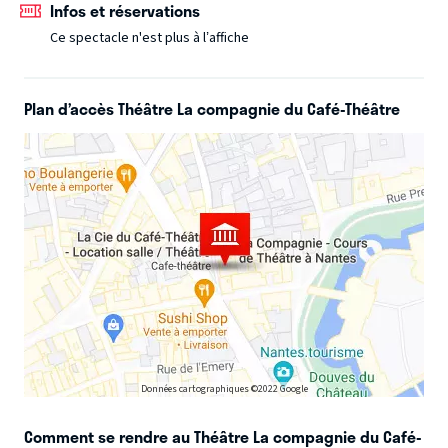
Infos et réservations
Ce spectacle n'est plus à l’affiche
Mes cousines, mes amours, mes emmerdes : c'est beau
comme une chanson, c'est drôle comme un spectacle
auquel vous êtes invités ! Aux premières loges, vous serez
Plan d’accès Théâtre La compagnie du Café-Théâtre
les spectateurs et les acteurs de cette comédie hilarante !
Avec Morgane Delamare, Stéphanie Meyre et Claire Droyer
Données cartographiques ©2022 Google
Comment se rendre au Théâtre La compagnie du Café-