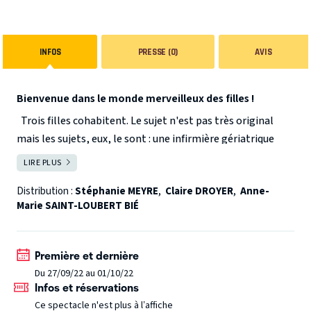
INFOS
PRESSE (0)
AVIS
Bienvenue dans le monde merveilleux des filles !
Trois filles cohabitent. Le sujet n'est pas très original
mais les sujets, eux, le sont : une infirmière gériatrique
insouciante pratique l'euthanasie comme d'autres se
LIRE PLUS
FERMER
brossent les dents; une peintre dépressive chronique qui,
Distribution :
Stéphanie MEYRE
,
Claire DROYER
,
Anne-
malgré sa psychanalyse, se sert de ses toiles comme
Marie SAINT-LOUBERT BIÉ
exutoire à ses problèmes; une publicitaire, gravure de
mode ambulante, ne parle qu'en slogans et s'aperçoit que
la vie n'est pas aussi glamour qu'une publicité pour l'Oréal.
Première et dernière
Aussi différentes soient-elles, elles ont pour notre plus
Du 27/09/22 au 01/10/22
grand plaisir un énorme point commun : l'autodérision.
Infos et réservations
Post-it® est une marque enregistrée appartenant à la
Ce spectacle n'est plus à l’affiche