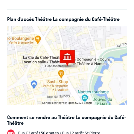
société 3M Company et la société 3M Company n'est pas
un sponsor de cette pièce de théâtre.
Une comédie de
Plan d’accès Théâtre La compagnie du Café-Théâtre
Carole Greep - Mise en scène Mathilde Moreau
Avec
Stéphanie Meyre, Claire Droyer et Anne-Marie Saint
Loubert Bié. 3 comédiennes exceptionnelles à
découvrir !
Données cartographiques ©2022 Google
Comment se rendre au Théâtre La compagnie du Café-
Théâtre
Bus C2 arrêt 50 otages / Bus 12 arrêt St Pierre