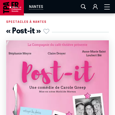
AIX-MARSEILLE
AURAY
CAEN
LA ROCHELLE
NANTES
ROUEN
TOULOUSE
FESTIVAL OFF AVIGNON
SPECTACLES À NANTES
« Post-it »
EN TOURNÉE