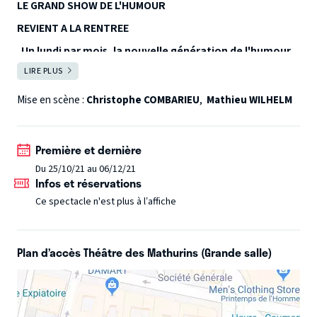
LE GRAND SHOW DE L'HUMOUR
REVIENT A LA RENTREE
Un lundi par mois, la nouvelle génération de l'humour
dynamite le Théâtre des Mathurins ! Une nouvelle
LIRE PLUS
FERMER
programmation à chaque édition. Le plateau d'artistes
Mise en scène :
Christophe COMBARIEU
,
Mathieu WILHELM
incontournable de Paris.
1 invité d'honneur et 5 humoristes !
Première et dernière
Un authentique grand zapping de l'humour. 10 minutes
Du 25/10/21 au 06/12/21
chrono par invité, tous styles confondus, pour un show
Infos et réservations
des plus éclectiques et bourré de surprises !
Ce spectacle n'est plus à l’affiche
Présenté par Christophe Combarieu et Mathieu Wilhelm.
Plan d’accès Théâtre des Mathurins (Grande salle)
Prochaine Soirée : Lundi 25 octobre à 20h
Artistes :
Denise, David Azencot, Marion Mezadorian, Thomas
Angelvy, Laurent Barat